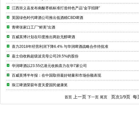
江西崇义县发布南酸枣糕标准打造特色产品“金字招牌”
英国绿色时代啤酒公司推出低酒精CBD啤酒
青啤张家口工厂“鲜美”出酒
百威英博计划在印度推出两款无醇啤酒
喜力2018年经营利润下降6.4% 与华润啤酒战略合作待批准
嘉士伯收购超级波克母公司28.5%的股份
华润啤酒以23.55亿港元收购喜力在华7家公司
百威英博半年报：在中国取得最好销量和市场份额表现
珠江啤酒荣获年度关爱国民健康奖
上一页
页次1/9页 每页
首页
下一页
尾页